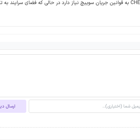
قرار می گیرند. ارزیابی اولیه این توپولوژی نشان داد که CHERRYPICK به قوانین جریان سوییچ نیاز دارد در حالی که فضای س
ارسال دی