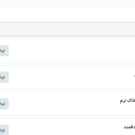
توض
توض
خاک نرم
توض
دفمند
توض