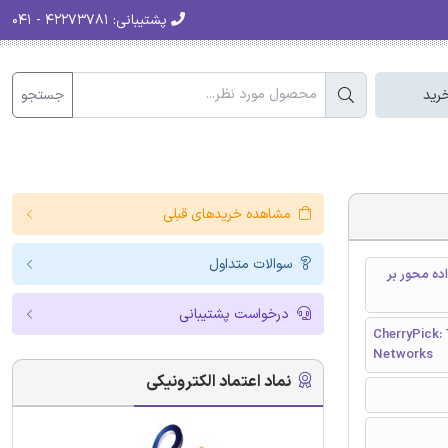
پشتیبانی:
۴۲۲۷۳۷۸۱ - ۰۴۱
جستجو
رید
مشاهده خریدهای قبلی
سوالات متداول
داده محور بر
درخواست پشتیبانی
CherryPick:
Networks
نماد اعتماد الکترونیکی