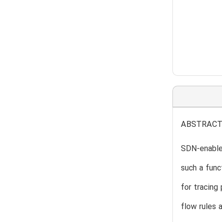
ABSTRAC
SDN-enabled
such a func
for tracing
flow rules 