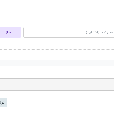
ارسال دی
توض