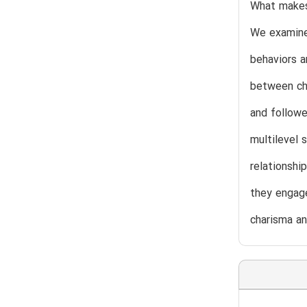
What makes
We examine 
behaviors a
between cha
and followe
multilevel 
relationsh
they engage
charisma a