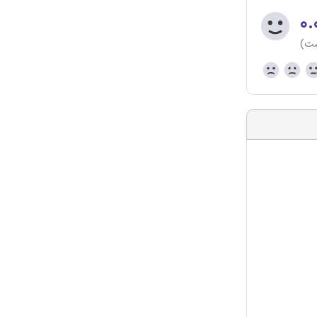
۰.
ست)