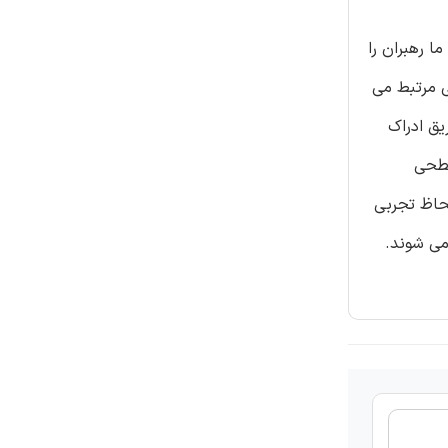
ا رهبران را
ی مرتبط می
یق ادراک
مدل یابی چندسطحی
لحاظ تجربی
می شوند.