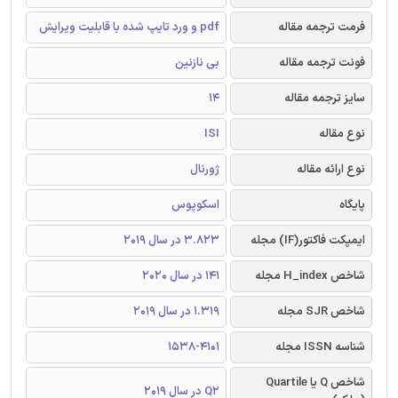
فرمت ترجمه مقاله
pdf و ورد تایپ شده با قابلیت ویرایش
فونت ترجمه مقاله
بی نازنین
سایز ترجمه مقاله
14
نوع مقاله
ISI
نوع ارائه مقاله
ژورنال
پایگاه
اسکوپوس
ایمپکت فاکتور(IF) مجله
3.823 در سال 2019
شاخص H_index مجله
141 در سال 2020
شاخص SJR مجله
1.319 در سال 2019
شناسه ISSN مجله
1538-4101
شاخص Q یا Quartile
Q2 در سال 2019