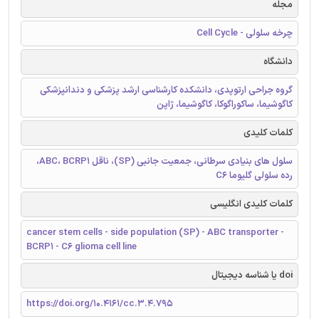
مجله
چرخه سلولی - Cell Cycle
دانشگاه
گروه جراحی ارتوپدی، دانشکده کارشناسی ارشد پزشکی و دندانپزشکی
کاگوشیما، ساکوراگوکا، کاگوشیما، ژاپن
کلمات کلیدی
سلول های بنیادی سرطانی، جمعیت جانبی (SP)، ناقل ABC، BCRP1،
رده سلولی گلیوما C6
کلمات کلیدی انگلیسی
cancer stem cells - side population (SP) - ABC transporter -
BCRP1 - C6 glioma cell line
doi یا شناسه دیجیتال
https://doi.org/10.4161/cc.3.4.795