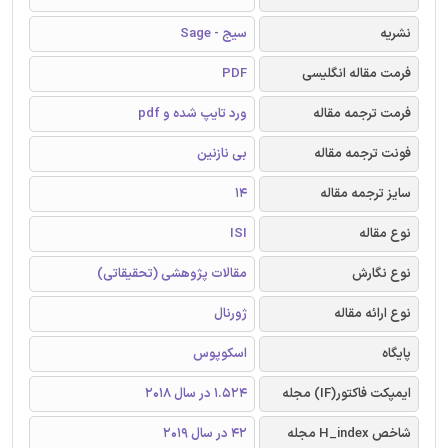
نشریه
سیج - Sage
فرمت مقاله انگلیسی
PDF
فرمت ترجمه مقاله
ورد تایپ شده و pdf
فونت ترجمه مقاله
بی نازنین
سایز ترجمه مقاله
14
نوع مقاله
ISI
نوع نگارش
مقالات پژوهشی (تحقیقاتی)
نوع ارائه مقاله
ژورنال
پایگاه
اسکوپوس
ایمپکت فاکتور(IF) مجله
1.524 در سال 2018
شاخص H_index مجله
42 در سال 2019