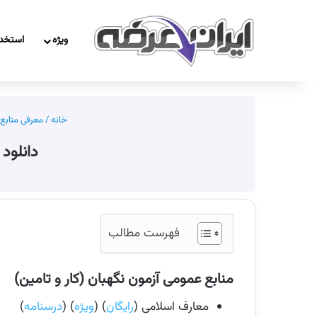
ویژه
استخد
خانه
/
معرفی منابع 
دانلود 
فهرست مطالب
منابع عمومی آزمون نگهبان (کار و تامین)
معارف اسلامی (
رایگان
) (
ویژه
) (
درسنامه
)