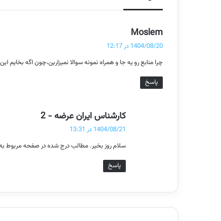
گ
Moslem
ف
1404/08/20 در 12:17
ت
چرا منابع رو یه جا و همراه نمونه سوالا نمیزارین،چون اگه بخایم این
:
پاسخ
گ
کارشناس ایران عرضه - 2
ف
1404/08/21 در 13:31
ت
سلام روز بخیر. مطالب درج شده در صفحه مربوط به من
:
پاسخ