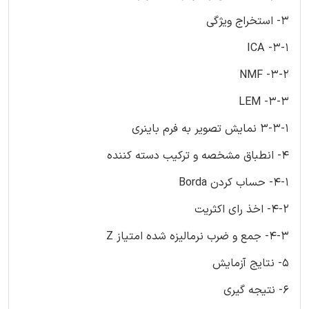
3- استخراج ویژگی
3-1- ICA
3-2- NMF
3-3- LEM
3-3-1 نمایش تصویر به فرم باینری
4- انطباق مشخصه و ترکیب دسته کننده
4-1- حساب کردن Borda
4-2- اخذ رای اکثریت
4-3- جمع و ضرب نرمالیزه شده امتیاز Z
5- نتایج آزمایش
6- نتیجه گیری