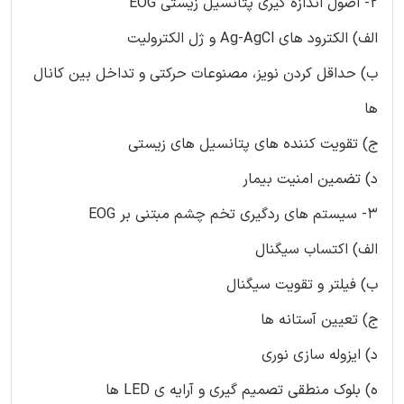
2- اصول اندازه گیری پتانسیل زیستی EOG
الف) الکترود های Ag-AgCl و ژل الکترولیت
ب) حداقل کردن نویز، مصنوعات حرکتی و تداخل بین کانال
ها
ج) تقویت کننده های پتانسیل های زیستی
د) تضمین امنیت بیمار
3- سیستم های ردگیری تخم چشم مبتنی بر EOG
الف) اکتساب سیگنال
ب) فیلتر و تقویت سیگنال
ج) تعیین آستانه ها
د) ایزوله سازی نوری
ه) بلوک منطقی تصمیم گیری و آرایه ی LED ها