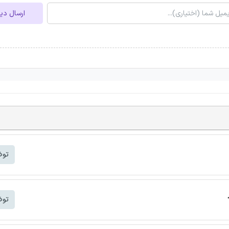
ارسال دی
توض
توض