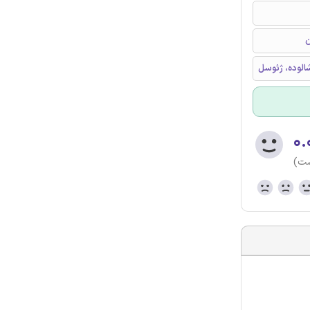
ن
الوده، ژئوسل
۰.
ست)