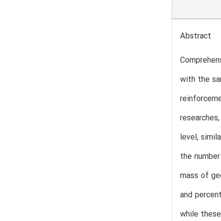
Abstract
Comprehensi
with the sa
reinforceme
researches,
level, simi
the number 
mass of geo
and percent
while these