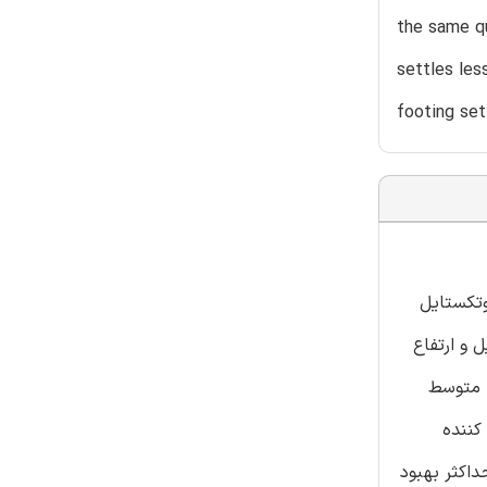
the same qu
settles les
footing set
وتکستایل
 و ارتفاع
ا متوسط
کننده
وتکستایل مورد استفاده در تست ها در سطح استقرار 4 درصدف حداکثر بهبود