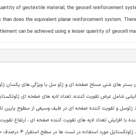
antity of geotextile material, the geocell reinforcement syst
s than does the equivalent planar reinforcement system. There
tlement can be achieved using a lesser quantity of geocell ma
ی بستر های شنی مسلح صفحه ای و ژئو سل با ویژگی های یکسان ژئ
زمایشی شامل عرض تقویت کننده، تعداد لایه های صفحه ای ژئوتکستایل
رد ژئوسل و تقویت کننده صفحه ای در طیف وسیعی از سطوح پایین ت
ده با افزایش تعداد لایه های تقویت کننده صفحه ای ، ارتفاع تقویت 
ژئوسل و عرض تقویت کننده کاهش یافت. برای جرم مساوی مواد ژئ