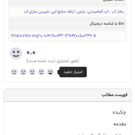
بخار آب ، آب آشامیدنی، بارش، ارتقا، منابع آبی، شیرین سازی آب
doi یا شناسه دیجیتال
https://doi.org/10.1016/S0043-1354(00)00247-5
۰.۰
(هنوز امتیازی ثبت نشده است)
فهرست مطالب
چکیده
مقدمه