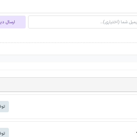
ارسال دی
توض
توض