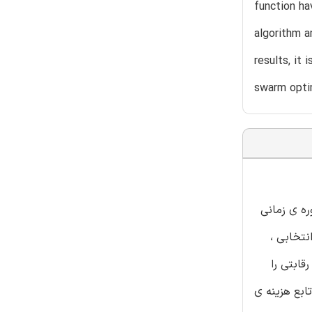
function ha
algorithm a
results, it
swarm opti
ره ی زمانی
نتخابی ،
قابتی را
ایج عددی یک سیستم [آزمایشی] با 10 واحد، به همراه تابع هزینه ی