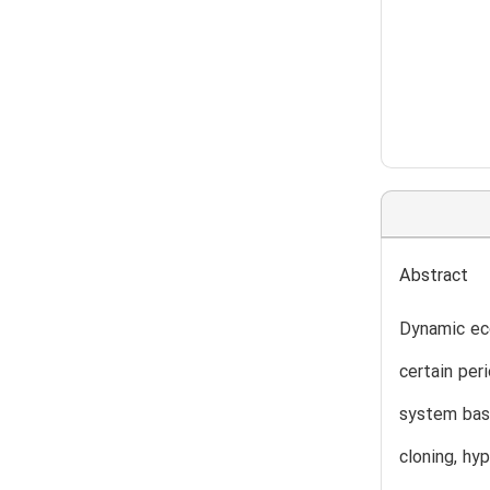
Abstract
Dynamic eco
certain per
system base
cloning, hy