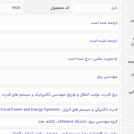
دارد
کد محصول
6926
ن
ترجمه شده است
ترجمه نشده است
ل
به صورت عکس، درج شده است
جمه
ن
مهندسی برق
این
برق قدرت، تولید، انتقال و توزیع، مهندسی الکترونیک و سیستم های قدرت
قدرت الکتریکی و سیستم های انرژی - Electrical Power and Energy Systems
گروه مهندسی برق، دانشگاه Jadavpur، کلکته، هند
پخش بار اقتصادی پویا، سیستم ایمنی مصنوعی، اصل انتخاب کلونال