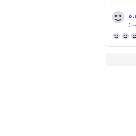
۰.
ست)