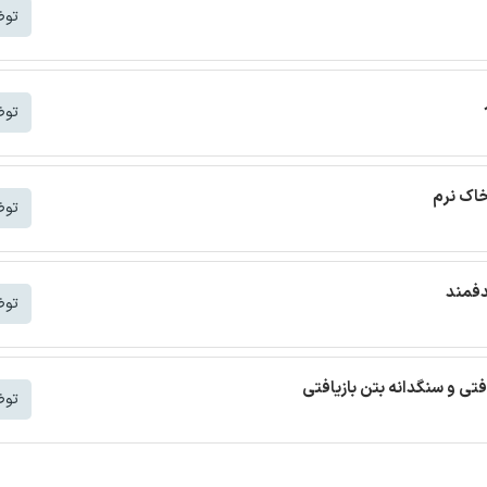
توض
توض
خاک نرم
توض
دفمند
توض
افتی و سنگدانه بتن بازیافتی
توض