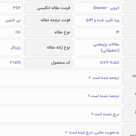
الزویر - Elsevier
فرمت مقاله انگلیسی
PDF
ورد تایپ شده و pdf
فونت ترجمه مقاله
بی نازنین
14
نوع مقاله
ISI
مقالات پژوهشی
نوع ارائه مقاله
ژورنال
(تحقیقاتی)
1877-7058
کد محصول
F1475
ن
ترجمه شده است ✓
ترجمه نشده است ☓
درج نشده است ☓
به صورت عکس، درج شده است ✓
جمه