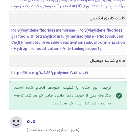
تتراهیدروفورفوریل متاکریلات، پلیمرازیسیون رادیکالی غیرفعال شده
برگشت پذیر القا شده نوری (Cu (II، تغییر آب دوستی، خواص ضد رسوب
کلمات کلیدی انگلیسی
Poly(vinylidene fluoride) membrane - Poly(vinylidene fluoride)
grafted with tetrahydrofurfuryl methacrylate - Photoinduced
Cu(II)-mediated reversible deactivation radical polymerization
- Hydrophilic modification - Anti-fouling property
doi یا شناسه دیجیتال
https://doi.org/10.1016/j.polymer.2018.10.019
ترجمه این مقاله با کیفیت متوسط انجام شده است.
بلافاصله پس از خرید، دکمه دانلود ظاهر خواهد شد. ترجمه
به ایمیل شما نیز ارسال خواهد گردید.
۰.۰
(هنوز امتیازی ثبت نشده است)