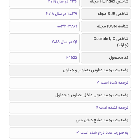
شاخص H_index مجله
236 در سال 2019
شاخص SJR مجله
1.039 در سال 2018
شناسه ISSN مجله
0032-3861
شاخص Q یا Quartile
Q1 در سال 2018
(چارک)
کد محصول
F1622
وضعیت ترجمه عناوین تصاویر و جداول
ترجمه شده است ✓
وضعیت ترجمه متون داخل تصاویر و جداول
ترجمه نشده است ☓
وضعیت ترجمه منابع داخل متن
به صورت عدد درج شده است ✓