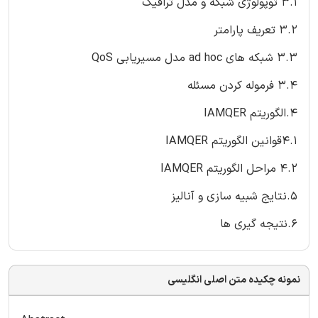
3.1 توپولوژی شبکه و مدل ترافیک
3.2 تعریف پارامتر
3.3 شبکه های ad hoc مدل مسیریابی QoS
3.4 فرموله کردن مسئله
4.الگوریتم IAMQER
4.1قوانین الگوریتم IAMQER
4.2 مراحل الگوریتم IAMQER
5.نتایج شبیه سازی و آنالیز
6.نتیجه گیری ها
نمونه چکیده متن اصلی انگلیسی