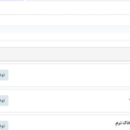
توض
توض
خاک نرم
توض