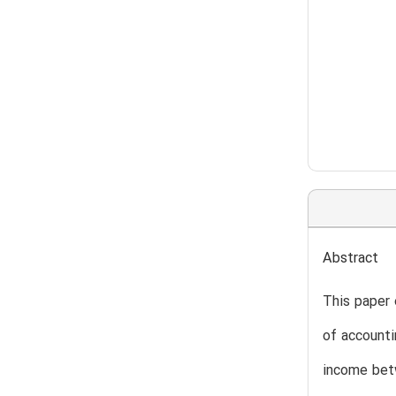
Abstract
This paper 
of accounti
income betw