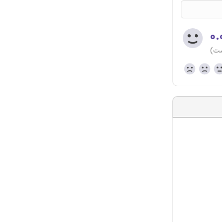
۰.
ست)