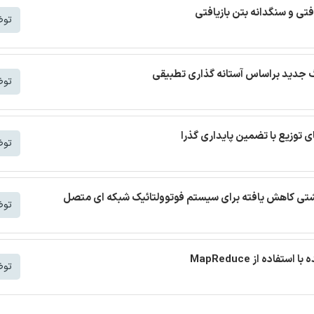
افتی و سنگدانه بتن بازیافتی
توض
توض
توض
 نشتی کاهش یافته برای سیستم فوتوولتائیک شبکه ای متصل
توض
توض