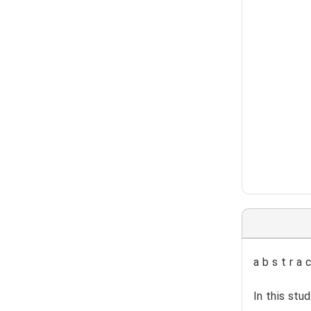
a b s t r a c
In this stu