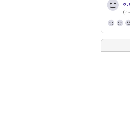
۰.
ست)