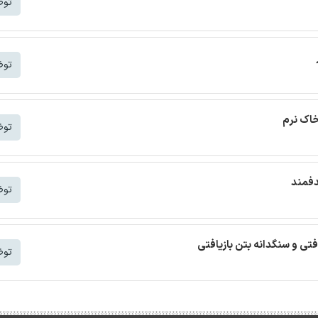
توض
توض
خاک نرم
توض
دفمند
توض
افتی و سنگدانه بتن بازیافتی
توض