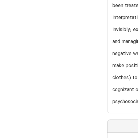
been treate
interpretat
invisibly; 
and managin
negative wa
make positi
clothes) to
cognizant o
psychosocia