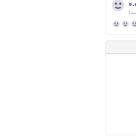
۰.
ست)