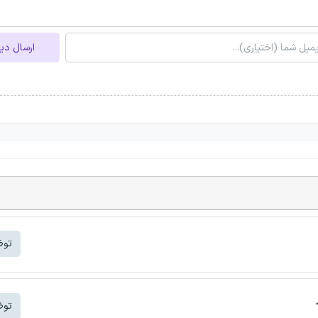
ارسال دی
توض
توض