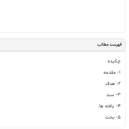
فهرست مطالب
چکیده
۱- مقدمه
۲- هدف
۳- سند
۴- یافته ها
۵- بحث