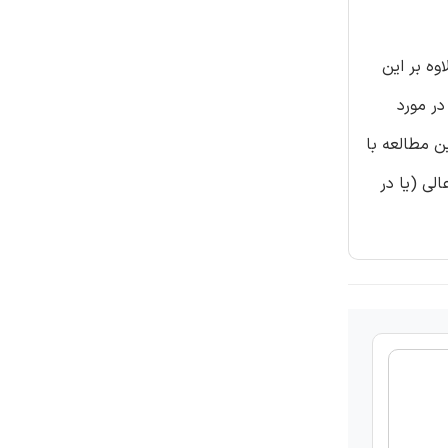
وه بر این
در مورد
د آموزش آنها است. این مطالعه با
لی (یا در