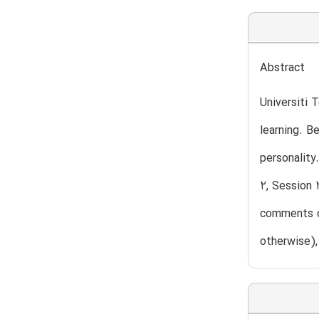
Abstract
Universiti 
learning. B
personality
2, Session 
comments di
otherwise),