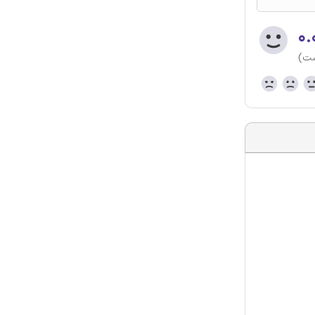
۰.
ست)