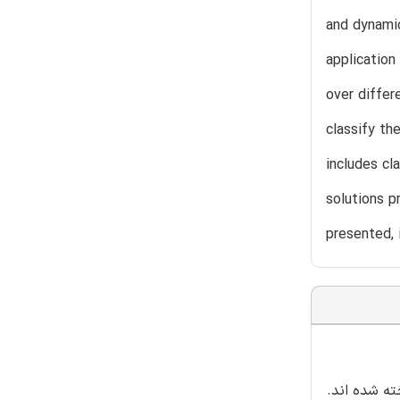
and dynamic
application
over differ
classify th
includes cla
solutions p
presented, 
ته شده اند.