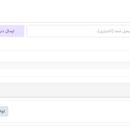
ارسال دی
توض