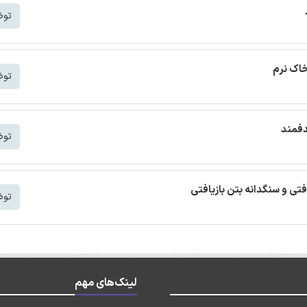
توض
خاک نرم
توض
دفمند
توض
افتی و سنگدانه بتن بازیافتی
توض
لینک‌های مهم