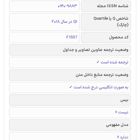
شناسه ISSN مجله
0140-9883
شاخص Q یا Quartile
Q1 در سال 2018
(چارک)
کد محصول
F1557
وضعیت ترجمه عناوین تصاویر و جداول
ترجمه شده است ✓
وضعیت ترجمه منابع داخل متن
به صورت انگلیسی درج شده است ✓
بیس
نیست ☓
مدل مفهومی
ندارد ☓