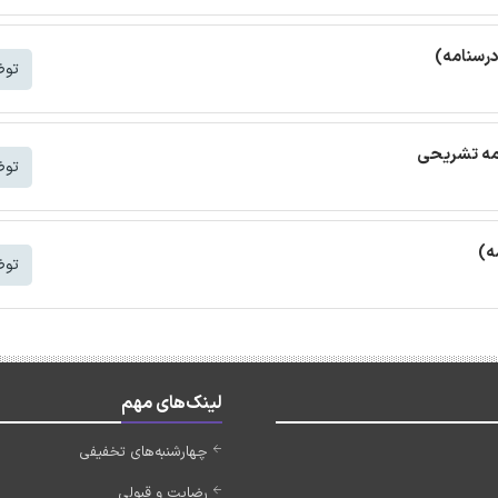
درسنامه)
توض
امه تشریحی
توض
ه)
توض
لینک‌های مهم
چهارشنبه‌های تخفیفی
رضایت و قبولی