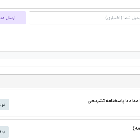
ارسال دی
مداد با پاسخنامه تشریحی
توض
مه)
توض