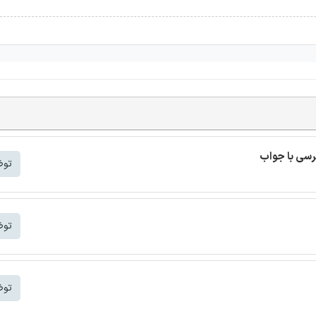
رسی با جواب
توض
توض
توض