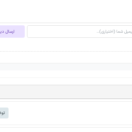
ارسال دی
توض