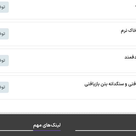
توض
خاک نرم
توض
دفمند
توض
افتی و سنگدانه بتن بازیافتی
توض
لینک‌های مهم