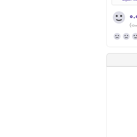
۰.
ست)