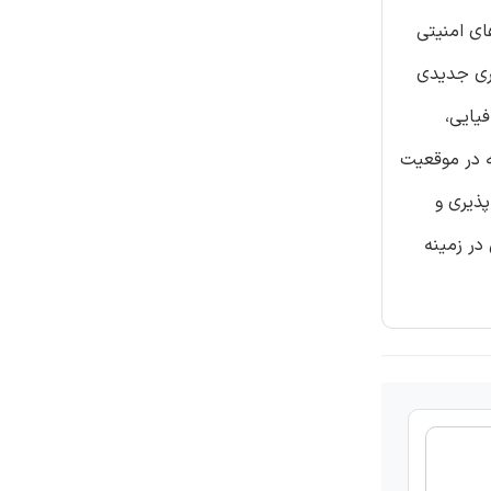
ای امنیتی
اری جدیدی
یایی،
 در موقعیت
پذیری و
در زمینه