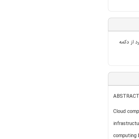
د از دکمه
ABSTRAC
Cloud compu
infrastruct
computing b