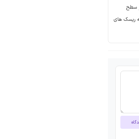
ین شده است. اجرای یک راه حل ERP اثر قوی در سطح
به ریسک های
دگاه