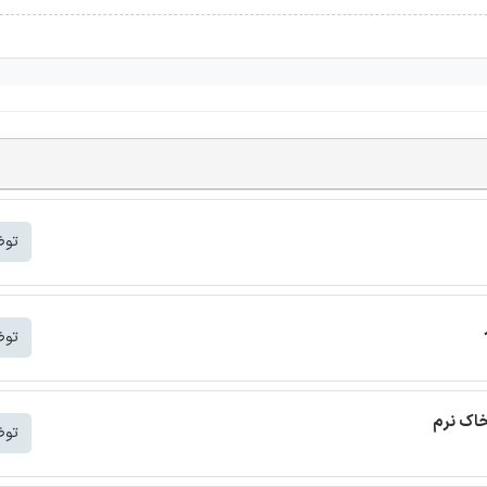
توض
توض
خاک نرم
توض