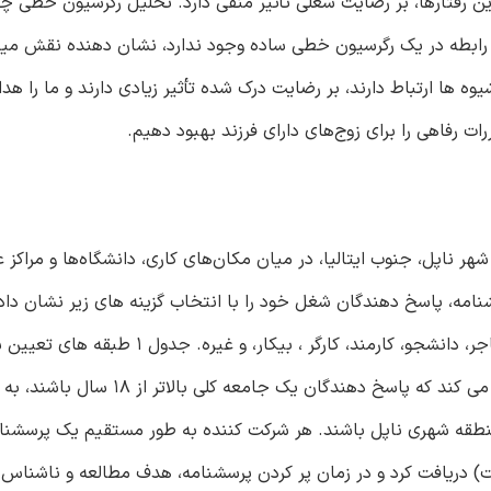
 رفتارها، بر رضایت شغلی تأثیر منفی دارد. تحلیل رگرسیون خطی چ
ین رابطه در یک رگرسیون خطی ساده وجود ندارد، نشان دهنده نقش م
ه ها ارتباط دارند، بر رضایت درک شده تأثیر زیادی دارند و ما را هد
 رفاهی را برای زوج‌های دارای فرزند بهبود دهیم.
مبر 2021 تا فوریه 2022 در منطقه کلان شهر ناپل، جنوب ایتالیا، در میان مکان‌های کاری، دانشگاه‌ها و 
مه، پاسخ دهندگان شغل خود را با انتخاب گزینه های زیر نشان دادن
معمار، مهندس، پزشک، حسابدار، کارآفرین، معلم، مجری قانون، تاجر، دانشجو، کارمند، کارگر 
شرکت کنندگان را نشان می دهد. معیارهای ورود به مطالعه ملزم می کند که پاسخ د
داشته باشند و ساکن منطقه شهری ناپل باشند. هر شرکت کننده به طور مستقیم یک پرسشن
 دریافت کرد و در زمان پر کردن پرسشنامه، هدف مطالعه و ناشناس 