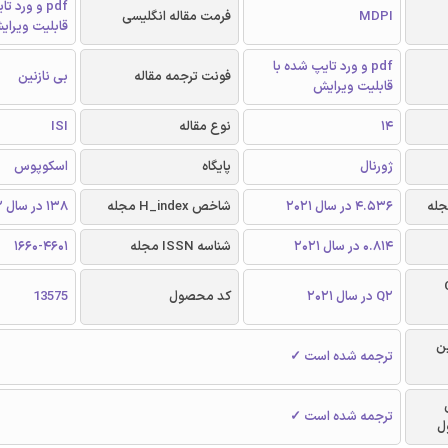
pdf و ورد 
MDPI
فرمت مقاله انگلیسی
قابلیت ویرای
pdf و ورد تایپ شده با
فونت ترجمه مقاله
بی نازنین
قابلیت ویرایش
14
نوع مقاله
ISI
ژورنال
پایگاه
اسکوپوس
4.536 در سال 2021
شاخص H_index مجله
138 در سال 2022
0.814 در سال 2021
شناسه ISSN مجله
1660-4601
Q
Q2 در سال 2021
کد محصول
13575
ن
ترجمه شده است ✓
ترجمه شده است ✓
ل