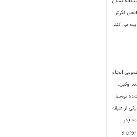
ندگانه نشان
یانجی نگرش
ایت می کند
مراکز عمومی انجام
د: وکیل،
، بیکار، و غیره. جدول 1 طبقه های تعیین شده توسط
هندگان یک جامعه کلی بالاتر از 18 سال باشند، به یکی از طبقه
امه (در
بودن و