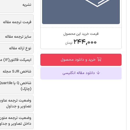
نشریه
فرمت ترجمه مقاله
قیمت خرید این محصول
سایز ترجمه مقاله
۲۴۴,۰۰۰
تومان
نوع ارائه مقاله
خرید و دانلود محصول
ایمپکت فاکتور(IF) مجله
شاخص SJR مجله
دانلود مقاله انگلیسی
شاخص Q یا uartile
(چارک)
وضعیت ترجمه عناوی
تصاویر و جداول
وضعیت ترجمه متون
داخل تصاویر و جداو