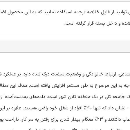
می توانید از فایل خلاصه ترجمه استفاده نمایید که به این محصول اض
جتماعی، ارتباط خانوادگی و وضعیت سلامت درک شده دارد، بر عملکرد 
توجه به این موضوع به طور مستمر افزایش یافته است. هدف این مطال
پرسشنامه - که به افرادی با میانگین سنی 35.24 سال توزیع شد - نشان داد که تنها 30% افراد از شغل خود راضی هستند.
تمام نمونه‌ آزمون شده، 12% از مافوق خود می ترسیدند یا غالبا ارعاب داشتند و 23% هنگام بیدار شدن برای رفتن به سر ک