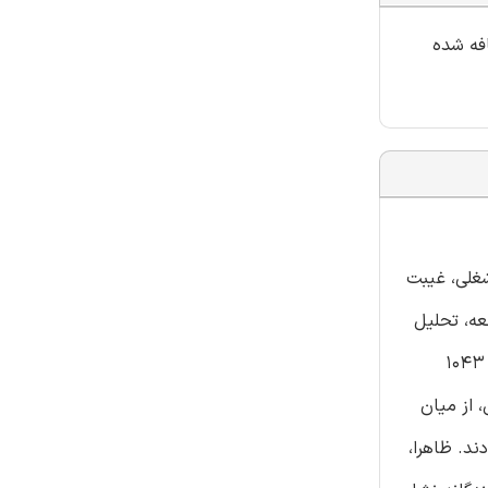
افه شده
شغلی، غیبت
عه، تحلیل
همزمان دانش، نگرش ها و شیوه ها نسبت به رضایت شغلی در یک جامعه کلی در یک منطقه کلان شهر است. داده‌های به‌دست‌آمده از 1043
 علاوه بر این، از میان
ار، ناراحت بودند. ظاهرا،