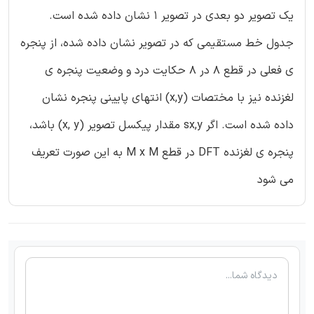
یک تصویر دو بعدی در تصویر 1 نشان داده شده است.
جدول خط مستقیمی که در تصویر نشان داده شده، از پنجره
ی فعلی در قطع 8 در 8 حکایت درد و وضعیت پنجره ی
لغزنده نیز با مختصات (x,y) انتهای پایینی پنجره نشان
داده شده است. اگر sx,y مقدار پیکسل تصویر (x, y) باشد،
پنجره ی لغزنده DFT در قطع M x M به این صورت تعریف
می شود