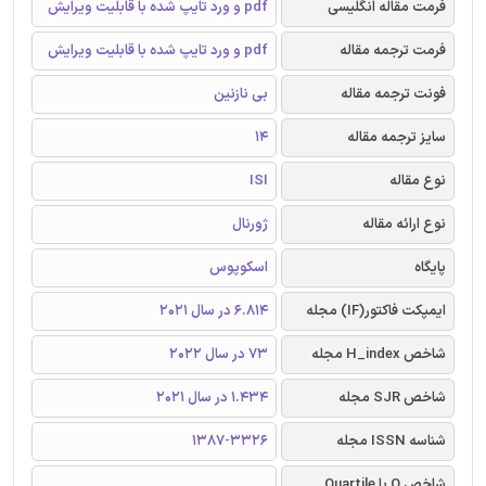
فرمت مقاله انگلیسی
pdf و ورد تایپ شده با قابلیت ویرایش
فرمت ترجمه مقاله
pdf و ورد تایپ شده با قابلیت ویرایش
فونت ترجمه مقاله
بی نازنین
سایز ترجمه مقاله
14
نوع مقاله
ISI
نوع ارائه مقاله
ژورنال
پایگاه
اسکوپوس
ایمپکت فاکتور(IF) مجله
6.814 در سال 2021
شاخص H_index مجله
73 در سال 2022
شاخص SJR مجله
1.434 در سال 2021
شناسه ISSN مجله
1387-3326
شاخص Q یا Quartile