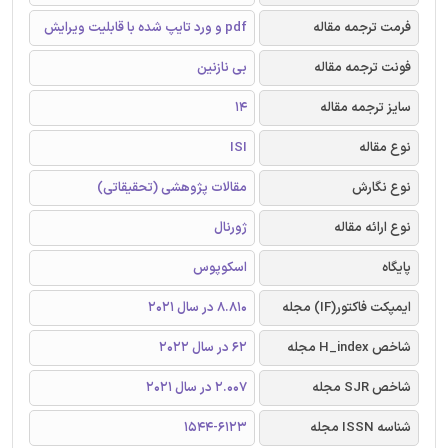
فرمت ترجمه مقاله
pdf و ورد تایپ شده با قابلیت ویرایش
فونت ترجمه مقاله
بی نازنین
سایز ترجمه مقاله
14
نوع مقاله
ISI
نوع نگارش
مقالات پژوهشی (تحقیقاتی)
نوع ارائه مقاله
ژورنال
پایگاه
اسکوپوس
ایمپکت فاکتور(IF) مجله
8.810 در سال 2021
شاخص H_index مجله
62 در سال 2022
شاخص SJR مجله
2.007 در سال 2021
شناسه ISSN مجله
1544-6123