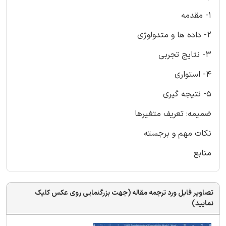
1- مقدمه
2- داده ها و متدولوژی
3- نتایج تجربی
4- استواری
5- نتیجه گیری
ضمیمه: تعریف متغیرها
نکات مهم و برجسته
منابع
تصاویر فایل ورد ترجمه مقاله (جهت بزرگنمایی روی عکس کلیک
نمایید)