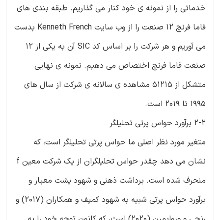
خدماتی را از نمونه ی خود کنار می گذاریم. طبقه بندی های
فاما فرنچ 12 صنعت را از وب سایت Kenneth French بدست
می آوریم و هر شرکت را بر اساس کد SIC آن به یکی از 12
صنعت فاما فرنچ اختصاص می دهیم. نمونه ی نهایی
متشکل از 51215 مشاهده ی سالانه ی شرکت از سال های
1995 تا 2019 است.
2-2 برآورد حواس پرتی تحلیلگر
متغیر مورد نظر اصلی ما حواس پرتی تحلیلگر است، که
نشان می دهد چقدر حواس تحلیلگران از یک شرکت معین f
منحرف شده است. برداشت ذهنی و شهود پشت معیار و
برآورد حواس پرتی شبیه به شهود کمپف و همکاران (2017) و
رنجی و وروایمرن (2020) است، که کانون توجه خود را به