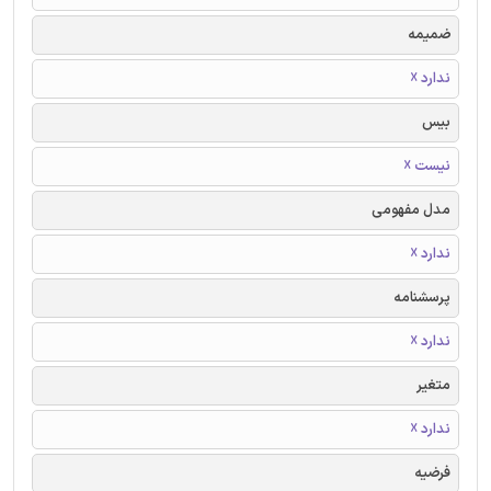
ضمیمه
ندارد ☓
بیس
نیست ☓
مدل مفهومی
ندارد ☓
پرسشنامه
ندارد ☓
متغیر
ندارد ☓
فرضیه