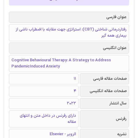
عنوان فارسی
رفتاردرمانی شناختی (CBT): استراتژی جهت مقابله با اضطراب ناشی از
بیماری همه گیر
عنوان انگلیسی
Cognitive Behavioural Therapy: A Strategy to Address
PandemicInduced Anxiety
صفحات مقاله فارسی
11
صفحات مقاله انگلیسی
4
سال انتشار
2022
دارای رفرنس در داخل متن و انتهای
رفرنس
مقاله
نشریه
الزویر - Elsevier