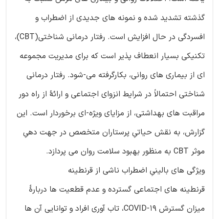
گذشته تشدید شده و نمونه های جدیدی از اضطراب و
افسردگی در حال افزایش است. رفتار درمانی شناختی(CBT)،
تکنیکی بسیار انعطاف پذیر است که برای مدیریت مجموعه
ای از بیماری های روانی، بکارگرفته می-شود. رفتار درمانی
شناختی احتمالاً در شرایط انزوای اجتماعی و ارائۀ از راه دور
مراقبت های بهداشتی، از مزایای ویژه-ای برخوردار است. این
گزارش، به نقش حیاتیِ پرستاران متخصص در جهت دهیِ
موثر CBT به منظور بهبود سلامت روان می پردازد.
ویژگی های بالینیِ اضطراب ناشی از قرنطینه
قرنطینه های اجتماعی گسترده و عدم قطعیت ها دربارۀ
میزان گسترش COVID-19، تاب آوری افراد و توانایی آن ها