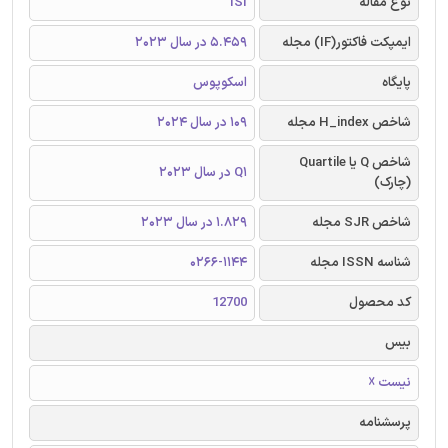
نوع مقاله
ISI
ایمپکت فاکتور(IF) مجله
5.459 در سال 2023
پایگاه
اسکوپوس
شاخص H_index مجله
109 در سال 2024
شاخص Q یا Quartile
Q1 در سال 2023
(چارک)
شاخص SJR مجله
1.829 در سال 2023
شناسه ISSN مجله
0266-1144
کد محصول
12700
بیس
نیست ☓
پرسشنامه