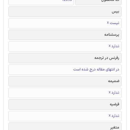
کد محصول
12693
بیس
نیست ☓
پرسشنامه
ندارد ☓
رفرنس در ترجمه
در انتهای مقاله درج شده است
ضمیمه
ندارد ☓
فرضیه
ندارد ☓
متغیر