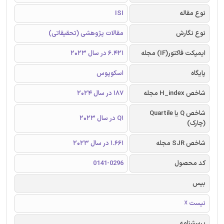
نوع مقاله
ISI
نوع نگارش
مقالات پژوهشی (تحقیقاتی)
ایمپکت فاکتور(IF) مجله
6.421 در سال 2023
پایگاه
اسکوپوس
شاخص H_index مجله
187 در سال 2024
شاخص Q یا Quartile
Q1 در سال 2023
(چارک)
شاخص SJR مجله
1.661 در سال 2023
کد محصول
0141-0296
بیس
نیست ☓
پرسشنامه