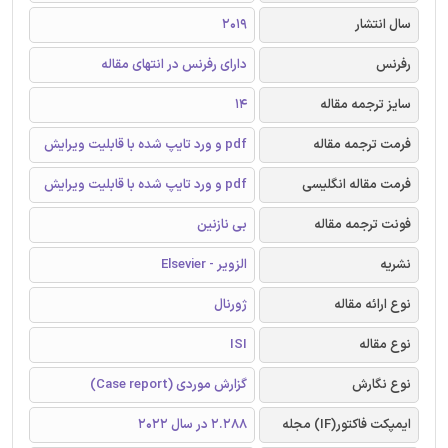
سال انتشار
2019
رفرنس
دارای رفرنس در انتهای مقاله
سایز ترجمه مقاله
14
فرمت ترجمه مقاله
pdf و ورد تایپ شده با قابلیت ویرایش
فرمت مقاله انگلیسی
pdf و ورد تایپ شده با قابلیت ویرایش
فونت ترجمه مقاله
بی نازنین
نشریه
الزویر - Elsevier
نوع ارائه مقاله
ژورنال
نوع مقاله
ISI
نوع نگارش
گزارش موردی (Case report)
ایمپکت فاکتور(IF) مجله
2.288 در سال 2022