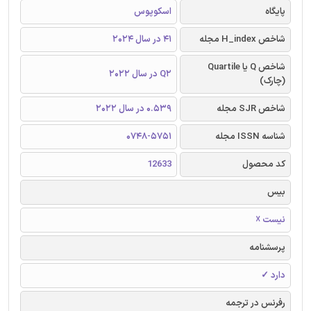
پایگاه
اسکوپوس
شاخص H_index مجله
41 در سال 2024
شاخص Q یا Quartile
Q2 در سال 2022
(چارک)
شاخص SJR مجله
0.539 در سال 2022
شناسه ISSN مجله
0748-5751
کد محصول
12633
بیس
نیست ☓
پرسشنامه
دارد ✓
رفرنس در ترجمه