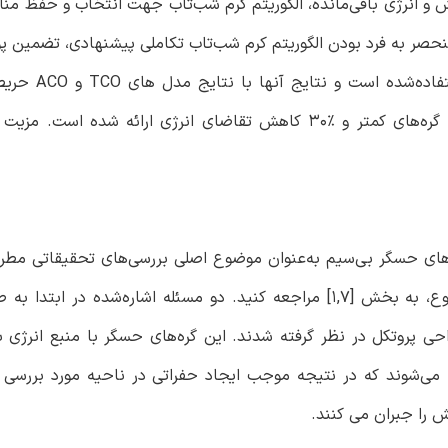
 و انرژی باقی‌مانده، الگوریتم کرم شب‌تاب جهت انتخاب و حفظ منا
. منحصر به فرد بودن الگوریتم کرم شب‌تاب تکاملی پیشنهادی، تضمین 
مطلوب شبکه است. از Omnet++ جهت مطالع
شده‌اند. یک پوشش به‌مراتب بزرگ‌تر توسط روش پیشنهادی با گره‌های کمتر و %30 کاهش تقاضای انرژی ارائه
‌های حسگر بی‌سیم به‌عنوان موضوع اصلی بررسی‌های تحقیقاتی مطر
جهت کسب جزئیات بیشتر در مورد مسائل مرتبط با این موضوع، به بخش [1,7] مراجعه کنید. دو مسئله اشاره‌شده
پروتکل در نظر گرفته شدند. این گره‌های حسگر با منبع انرژی ب
می‌شوند که در نتیجه موجب ایجاد حفراتی در ناحیه مورد بررسی م
 را جبران می کنند.