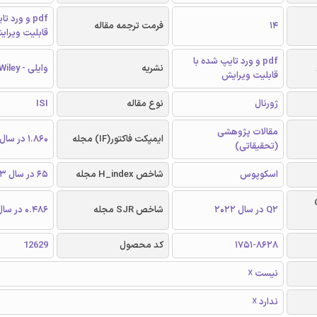
pdf و ورد 
14
فرمت ترجمه مقاله
قابلیت ویرای
pdf و ورد تایپ شده با
نشریه
وایلی - Wiley
قابلیت ویرایش
ژورنال
نوع مقاله
ISI
مقالات پژوهشی
ایمپکت فاکتور(IF) مجله
1.860 در سال 2022
(تحقیقاتی)
اسکوپوس
شاخص H_index مجله
65 در سال 2023
Q
Q2 در سال 2022
شاخص SJR مجله
0.486 در سال 2022
1751-8628
کد محصول
12629
نیست ☓
ندارد ☓