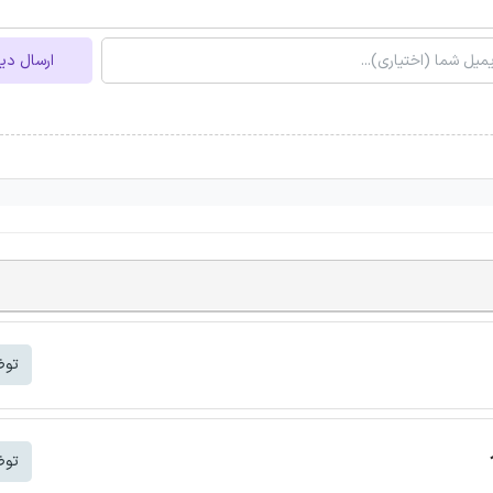
ارسال دی
توض
توض