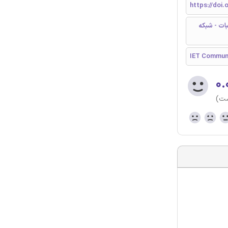
https://doi.
ات - شبکه
IET Commun
۰.
ست)