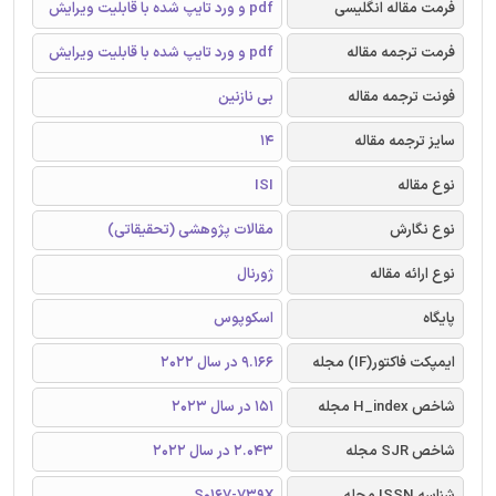
فرمت مقاله انگلیسی
pdf و ورد تایپ شده با قابلیت ویرایش
فرمت ترجمه مقاله
pdf و ورد تایپ شده با قابلیت ویرایش
فونت ترجمه مقاله
بی نازنین
سایز ترجمه مقاله
14
نوع مقاله
ISI
نوع نگارش
مقالات پژوهشی (تحقیقاتی)
نوع ارائه مقاله
ژورنال
پایگاه
اسکوپوس
ایمپکت فاکتور(IF) مجله
9.166 در سال 2022
شاخص H_index مجله
151 در سال 2023
شاخص SJR مجله
2.043 در سال 2022
شناسه ISSN مجله
S0167-739X