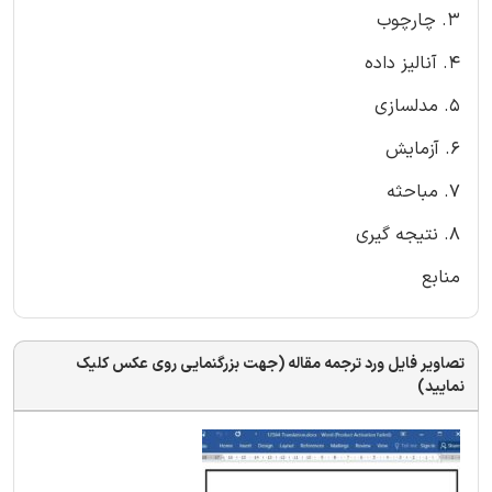
3. چارچوب
4. آنالیز داده
5. مدلسازی
6. آزمایش
7. مباحثه
8. نتیجه گیری
منابع
تصاویر فایل ورد ترجمه مقاله (جهت بزرگنمایی روی عکس کلیک
نمایید)