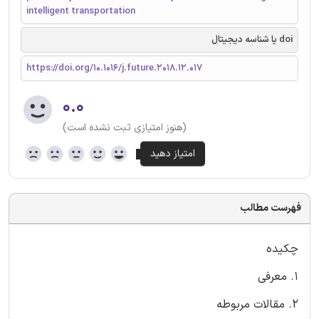
intelligent transportation
doi یا شناسه دیجیتال
https://doi.org/10.1016/j.future.2018.12.017
۰.۰
(هنوز امتیازی ثبت نشده است)
فهرست مطالب
چکیده
1. معرفی
2. مقالات مربوطه