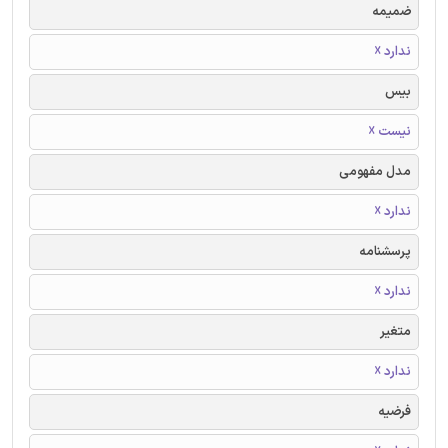
ضمیمه
ندارد ☓
بیس
نیست ☓
مدل مفهومی
ندارد ☓
پرسشنامه
ندارد ☓
متغیر
ندارد ☓
فرضیه