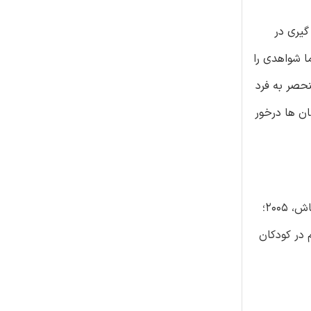
امل همه گیری در
ا شواهدی را
 دودمان منحصر به فرد
ن ها درخور
خانواده ی کروناویریده شامل تعداد زیادی از ویروس هایی است که در طبیعت در پرندگان و پستانداران یافت می گردند (کان و مک‌اینتاش، 2005؛
 تنفسی هم در کودکان