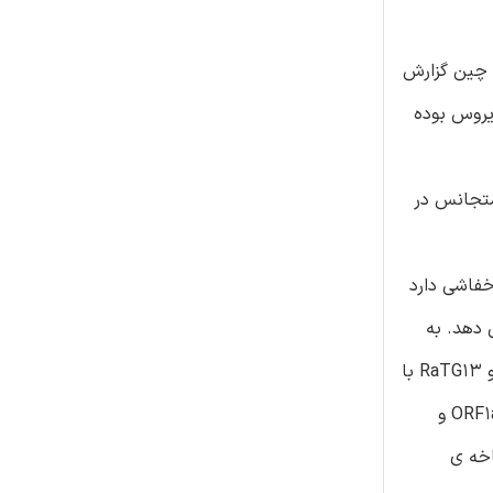
ر ووهان چین گزارش
یروس بوده
ی تبارزایشی نامتجانس در
ژنوم خود ارتباط نزدیکی با توالی RaTG13 کروناویروس خفاشی دارد
اشی (bat-SARS like) از خود نشان می دهد. به
ویژه، در بخش '5 دربردارنده ی 11498 نوکلئوتید اول و بخش نهایی '3 دربردارنده ی جایگاه‌ های 30696-24341، کروناویروس نوظهور و RaTG13 با
توالی های کروناویروس شبه سارس خفاشی خوشه ی واحدی تشکیل می دهند، درحالیکه در ناحیه ی میانی شامل انتهای '3 ORF1a، ORF1b و
رون شاخه ی