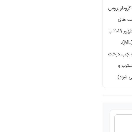
روناویروس نوظهور (2019-nCoV) برمبنای جایگاه های موجود در چینش ویرایش شده. B. ارزیابی Simplot از کروناویروس
باهت های
نوکلئوتیدی میان کروناویروس نوظهور 2019 و گروه های گوناگون می باشد. نواحی با خوشه بندی تبارزایشی نامتجانس کروناویروس نوظهور 2019 با
توالی های کروناویروس شبه سارس خفاشی با رنگ های مختلف نشان داده شده است. C. درخت های تبارزایشی بیشینه درست نمایی (ML)،
ر سمت چپ درخت
شخص شده و ستاره ها نمایانگر نقاط مهم دریافت 100% بوت استرپ و