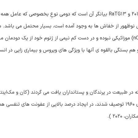
جمع بندی: سطوح شباهت ژنتیکی در بین کروناویروس نوظهور 2019 و RaTG13 بیانگر آن است که دومی نوعِ بخصوصی که ع
 نوظهور از خفاش ها به وجود آمده است، بسیار محتمل می باشد. م
ارائه می نماییم که مطرح می کند کروناویروس نوظهور (2019-nCoV) موزائیکی نبوده و در دست کم نیمی از ژنوم خود از یک
 بستگی بالقوه ی آنها با ویژگی های ویروس و بیماری زایی در انسا
فر و پرلمن، 2015 ). کروناویروس های انسانی که نخست در دهه ی 1960 توصیف شدند، در ایجاد درصد بالایی از عفونت های