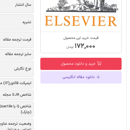
سال انتشار
نشریه
قیمت خرید این محصول
فرمت ترجمه مقاله
۱۷۲,۰۰۰
تومان
سایز ترجمه مقاله
خرید و دانلود محصول
نوع نگارش
دانلود مقاله انگلیسی
ایمپکت فاکتور(IF) مجله
شاخص SJR مجله
شاخص Q یا uartile
(چارک)
وضعیت ترجمه عناوی
تصاویر و جداول