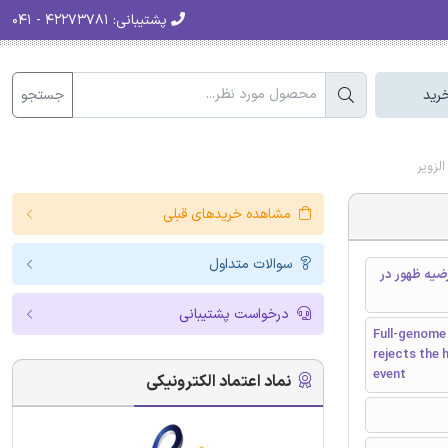
پشتیبانی:
۴۲۲۷۳۷۸۱ - ۰۴۱
جستجو
رید
لزویر
مشاهده خریدهای قبلی
سوالات متداول
 ویروس جدید کرونا (2019-nCoV) و رد فرضیه ظهور در
درخواست پشتیبانی
Full-genome 
rejects the 
event
نماد اعتماد الکترونیکی