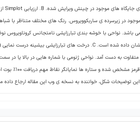
شکل 1.A. آرایش ژنومی ک
NC_04) در مقابل توالی های موجود در زیرسرده ی ساربکوویروس. رنگ های مختلف متناظر با ش
 در نواحی ژنومی متفاوت به دست آمد. نواحی ژنومی با شماره هایی در بالا یا د
ها نمایش داده شده اند. توالی کروناویروس نوظهور 2019 با رنگ قرمز م