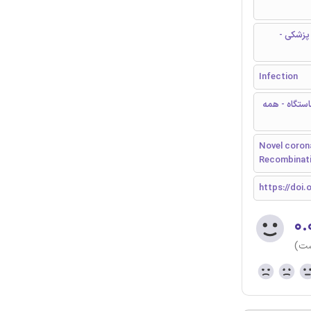
پزشکی -
Infection
استگاه - همه
Novel corona
Recombinatio
https://doi.
۰.
ست)