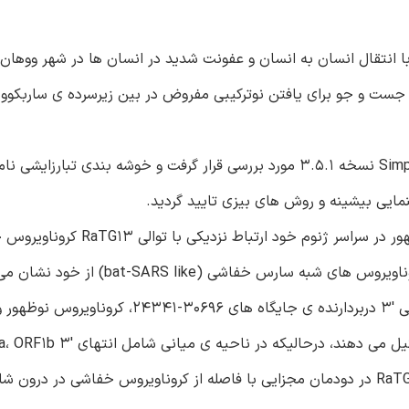
 کروناویروس نوظهوری (2019-nCoV) در ارتباط با انتقال انسان به انسان و عفونت شدید در انسان ها در شه
ست و جو برای یافتن نوترکیبی‌ مفروض در بین زیرسرده‌ ی ساربکوو
روش‌ها: نوترکیبی مفروض با استفاده از برنامه های RDP4 و Simplot نسخه 3.5.1 مورد بررسی قرار گرفت و خوشه بند
گنمایی بیشینه و روش های بیزی تایید گردید.
نتایج: ارزیابی ما مطرح کننده آن است که گرچه کروناویروس نوظهور در سراسر 
(شباهت توالی 96.3%)، خوشه بندی نامتجانسی با توالی های کروناویروس های شبه سارس خف
تقریبا نیمی از نواحی زوائد گرزی شکل، کروناویروس نوظهور و RaTG13 در دودمان مجزایی با فاصله از کروناویروس خفاشی در د