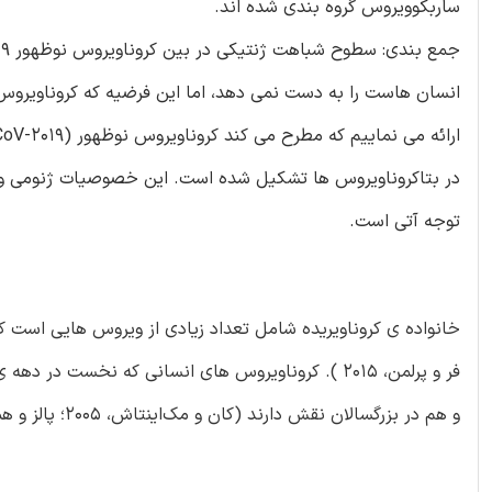
ساربکوویروس گروه بندی شده اند.
انسان هاست را به دست نمی دهد، اما این فرضیه که کروناویروس
در بتاکروناویروس ها تشکیل شده است. این خصوصیات ژنومی و هم
توجه آتی است.
و هم در بزرگسالان نقش دارند (کان و مک‌اینتاش، 2005؛ پالز و همکاران، 2020 ).