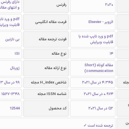
دارای رفرنس 
2020
رفرنس
و انتهای مقال
pdf و ورد 
الزویر - Elsevier
فرمت مقاله انگلیسی
قابلیت ویرای
pdf و ورد تایپ شده با
فونت ترجمه مقاله
بی نازنین
قابلیت ویرایش
14
نوع مقاله
ISI
مقاله کوتاه (Short
نوع ارائه مقاله
ژورنال
communication)
4.345 در سال 2021
شاخص H_index مجله
99 در سال 2023
0.974 در سال 2021
شناسه ISSN مجله
1567-1348
Q
Q2 در سال 2021
کد محصول
12544
ن
ترجمه شده است ✓