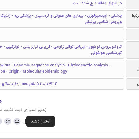
در انتهای مقاله درج شده است
رتبط
پزشکی - اپیدمیولوژی - بیماری های عفونی و گرمسیری - پزشکی ریه - ژنتیک 
ویروس شناسی پزشکی
کروناویروس نوظهور - ارزیابی توالی ژنومی - ارزیابی تبارزایشی - نوترکیبی - خ
گیرشناسی مولکولی
virus - Genomic sequence analysis - Phylogenetic analysis -
ی
n - Origin - Molecular epidemiology
org/10.1016/j.meegid.2020.104212
۰
(هنوز امتیازی ثبت نشده ا