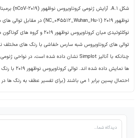
نوظهور 2019 (5512_Wuhan_Hu-1
چنانکه با آنالیز Simplot نشان داده شده است،
احتمال پسین برابر 1 می باشند (برای تفسیر عطف به رنگ ها در این توضیحات شکل، خواننده به نسخه ی وب این مقاله ارجاع داده می شود).