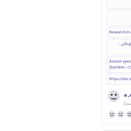
Research in
دکان -
Autism spec
Quotient—Chi
https://doi.o
۰.
ست)