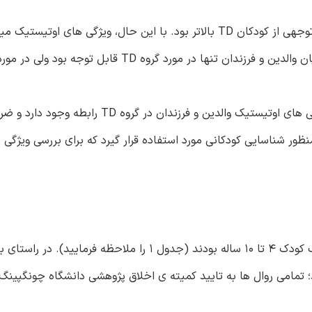
نتایج: ویژگی های اوتیستیک کودکان مبتلا به ASD به طور قابل توجهی از کودکان TD بالاتر بود. با این حال، ویژگی
نتیجه گیری ها: یافته های کنونی حاکی از این است که میان ویژگی های اوتیستیک والدین و فرزندان 
ظور شناسایی کودکانی مورد استفاده قرار گیرد که برای بررسی ویژگی 
تمامی شرکت کنندگان، والدین چینی 23 تا 48 ساله با حداقل یک کودک 4 تا 10 ساله بودند (جدول 1 را ملاحظه فرما
 تمامی روال ها به تایید کمیته ی اخلاق پژوهشی دانشگاه چونگپینگ 