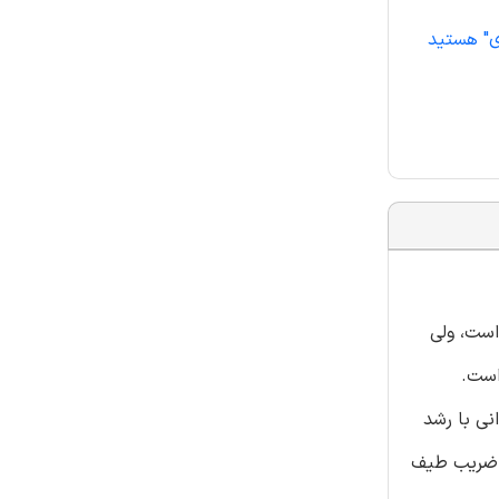
ی" هستید
یف اوتیسم (ASD) تشخیص داده شده است، ولی
فرزندان مبتلا به ASD و 108 والد دارای فرزندانی با رشد
از ضریب طیف