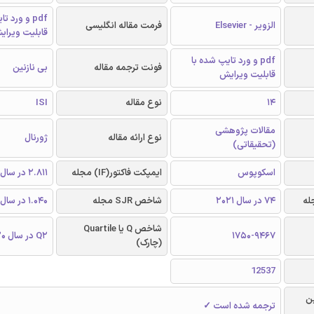
pdf و ورد 
الزویر - Elsevier
فرمت مقاله انگلیسی
قابلیت ویرای
pdf و ورد تایپ شده با
فونت ترجمه مقاله
بی نازنین
قابلیت ویرایش
14
نوع مقاله
ISI
مقالات پژوهشی
نوع ارائه مقاله
ژورنال
(تحقیقاتی)
اسکوپوس
ایمپکت فاکتور(IF) مجله
2.811 در سال 2020
74 در سال 2021
شاخص SJR مجله
1.040 در سال 2020
شاخص Q یا Quartile
1750-9467
Q2 در سال 2020
(چارک)
12537
ن
ترجمه شده است ✓