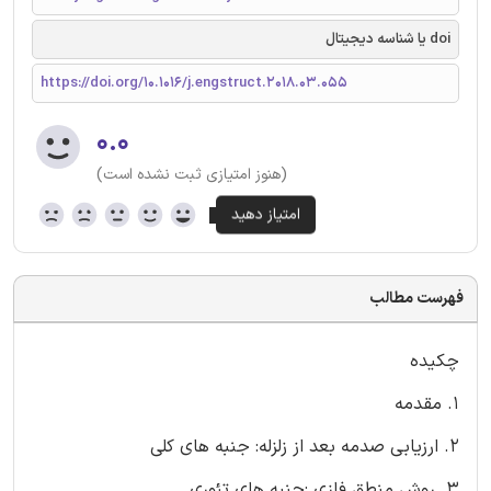
doi یا شناسه دیجیتال
https://doi.org/10.1016/j.engstruct.2018.03.055
۰.۰
(هنوز امتیازی ثبت نشده است)
فهرست مطالب
چکیده
1. مقدمه
2. ارزیابی صدمه بعد از زلزله: جنبه های کلی
3. روش منطق فازی :جنبه های تئوری