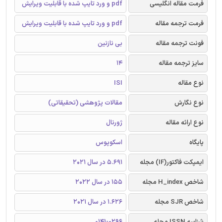
فرمت مقاله انگلیسی
pdf و ورد تایپ شده با قابلیت ویرایش
فرمت ترجمه مقاله
pdf و ورد تایپ شده با قابلیت ویرایش
فونت ترجمه مقاله
بی نازنین
سایز ترجمه مقاله
14
نوع مقاله
ISI
نوع نگارش
مقالات پژوهشی (تحقیقاتی)
نوع ارائه مقاله
ژورنال
پایگاه
اسکوپوس
ایمپکت فاکتور(IF) مجله
5.691 در سال 2021
شاخص H_index مجله
155 در سال 2022
شاخص SJR مجله
1.626 در سال 2021
شناسه ISSN مجله
0141-0296