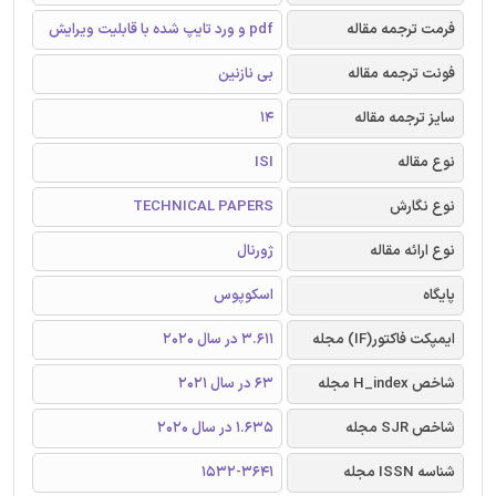
فرمت ترجمه مقاله
pdf و ورد تایپ شده با قابلیت ویرایش
فونت ترجمه مقاله
بی نازنین
سایز ترجمه مقاله
14
نوع مقاله
ISI
نوع نگارش
TECHNICAL PAPERS
نوع ارائه مقاله
ژورنال
پایگاه
اسکوپوس
ایمپکت فاکتور(IF) مجله
3.611 در سال 2020
شاخص H_index مجله
63 در سال 2021
شاخص SJR مجله
1.635 در سال 2020
شناسه ISSN مجله
1532-3641