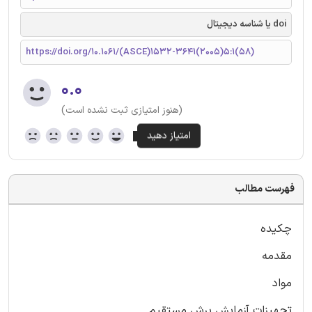
doi یا شناسه دیجیتال
https://doi.org/10.1061/(ASCE)1532-3641(2005)5:1(58)
۰.۰
(هنوز امتیازی ثبت نشده است)
فهرست مطالب
چکیده
مقدمه
مواد
تجهیزات آزمایش برش مستقیم