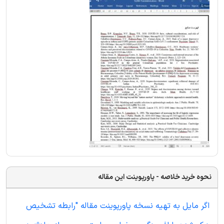
نحوه خرید خلاصه - پاورپوینت این مقاله
اگر مایل به تهیه نسخه پاورپوینت مقاله "رابطه تشخیص