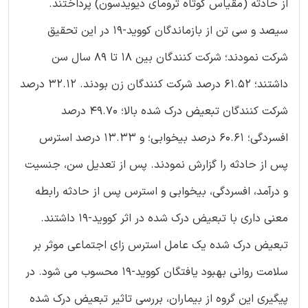
از حادثه (مقیاس کوتاه ترومای دیویدسون) پرداختند.
سیصد و سی تن از بازماندگان کووید-19 در این تحقیق
شرکت نمودند؛ شرکت کنندگان بین ۱۸ تا ۸۹ سال سن
داشتند؛ 61.52 درصد شرکت کنندگان زن بودند. 32.12 درصد
شرکت کنندگان تبعیض درک شده بالا؛ 49.70 درصد
افسردگی؛ 60.61 درصد بیخوابی؛ و 13.33 درصد استرس
پس از حادثه را گزارش نمودند. پس از تعدیل سن، جنسیت
و درآمد، افسردگی، بیخوابی و استرس پس از حادثه رابطه
معنی داری با تبعیض درک شده در اثر کووید-19 داشتند.
تبعیض درک شده یک عامل استرس زای اجتماعی موثر بر
سلامت روانی بهبود یافتگان کووید-19 محسوب می شود. در
پیگیری این گروه از بیماران، بررسی تاثیر تبعیض درک شده