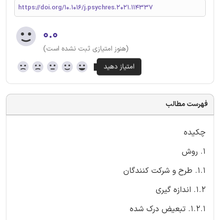
https://doi.org/10.1016/j.psychres.2021.114337
۰.۰
(هنوز امتیازی ثبت نشده است)
فهرست مطالب
چکیده
۱. روش
1.1. طرح و شرکت کنندگان
1.2. اندازه گیری
1.2.1. تبعیض درک شده