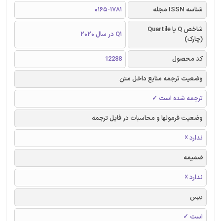
شناسه ISSN مجله
0165-1781
شاخص Q یا Quartile
Q1 در سال 2020
(چارک)
کد محصول
12288
وضعیت ترجمه منابع داخل متن
ترجمه شده است ✓
وضعیت فرمولها و محاسبات در فایل ترجمه
ندارد ☓
ضمیمه
ندارد ☓
بیس
است ✓