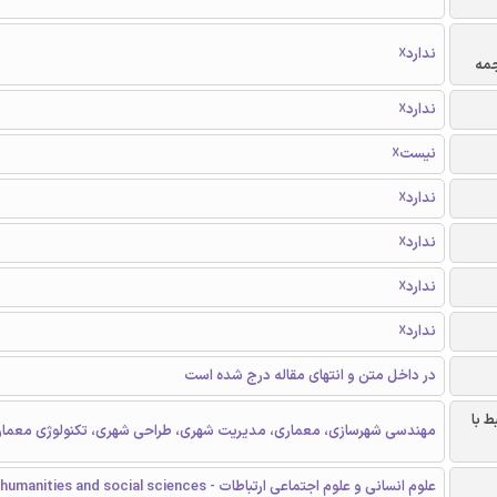
ندارد☓
جمه
ندارد☓
نیست☓
ندارد☓
ندارد☓
ندارد☓
ندارد☓
در داخل متن و انتهای مقاله درج شده است
ط با
مهندسی شهرسازی، معماری، مدیریت شهری، طراحی شهری، تکنولوژی معما
علوم انسانی و علوم اجتماعی ارتباطات - humanities and social sciences