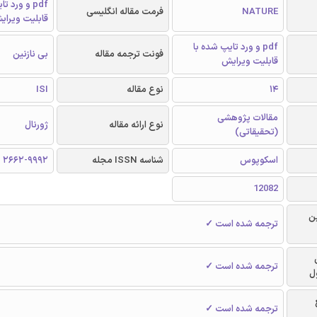
pdf و ورد 
NATURE
فرمت مقاله انگلیسی
قابلیت ویرای
pdf و ورد تایپ شده با
فونت ترجمه مقاله
بی نازنین
قابلیت ویرایش
14
نوع مقاله
ISI
مقالات پژوهشی
نوع ارائه مقاله
ژورنال
(تحقیقاتی)
اسکوپوس
شناسه ISSN مجله
2662-9992
12082
ن
ترجمه شده است ✓
ترجمه شده است ✓
ل
ترجمه شده است ✓