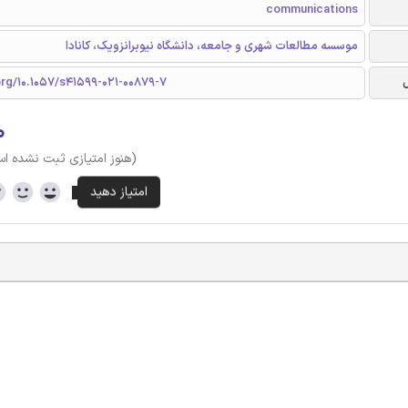
communications
موسسه مطالعات شهری و جامعه، دانشگاه نیوبرانزویک، کانادا
org/10.1057/s41599-021-00879-7
۰
(هنوز امتیازی ثبت نشده ا