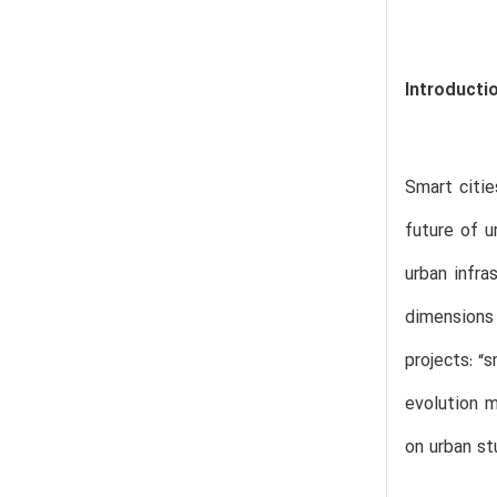
Introducti
Smart citie
future of u
urban infra
dimensions
projects: “
evolution m
on urban st