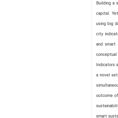
Building a 
capital. Ye
using big d
city indica
and smart 
conceptual
Indicators 
a novel set
simultaneou
outcome of 
sustainabil
smart sust