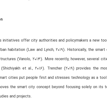
on
s initiatives offer city authorities and policymakers a new too
rban habitation (Law and Lynch, 2019). Historically, the smar
structures (Vanolo, 2014). More recently, however, several c
 (Shichiyakh et al., 2016). Trencher (2019) provides the mo
smart cities put people first and stresses technology as a tool
oves the smart city concept beyond focusing solely on its t
udies and projects.