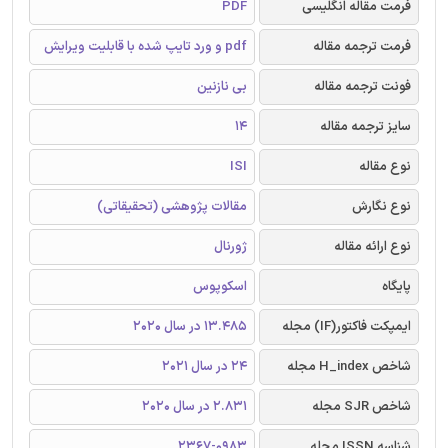
فرمت مقاله انگلیسی
PDF
فرمت ترجمه مقاله
pdf و ورد تایپ شده با قابلیت ویرایش
فونت ترجمه مقاله
بی نازنین
سایز ترجمه مقاله
14
نوع مقاله
ISI
نوع نگارش
مقالات پژوهشی (تحقیقاتی)
نوع ارائه مقاله
ژورنال
پایگاه
اسکوپوس
ایمپکت فاکتور(IF) مجله
13.485 در سال 2020
شاخص H_index مجله
24 در سال 2021
شاخص SJR مجله
2.831 در سال 2020
شناسه ISSN مجله
2367-0983