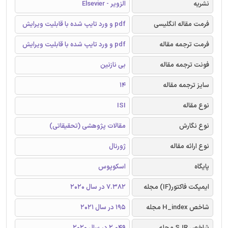
نشریه
الزویر - Elsevier
فرمت مقاله انگلیسی
pdf و ورد تایپ شده با قابلیت ویرایش
فرمت ترجمه مقاله
pdf و ورد تایپ شده با قابلیت ویرایش
فونت ترجمه مقاله
بی نازنین
سایز ترجمه مقاله
14
نوع مقاله
ISI
نوع نگارش
مقالات پژوهشی (تحقیقاتی)
نوع ارائه مقاله
ژورنال
پایگاه
اسکوپوس
ایمپکت فاکتور(IF) مجله
7.382 در سال 2020
شاخص H_index مجله
195 در سال 2021
شاخص SJR مجله
2.049 در سال 2020