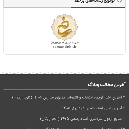
لوگوی رسانه‌های برخط
آخرین مطالب وبلاگ
آخرین اخبار آزمون انتخاب و انتصاب مدیران مدارس 1405 (کارت آزمون)
آخرین اخبار استخدامی اداره برق 1405
منابع آزمون سردفتری اسناد رسمی 1405 (pdf رایگان)