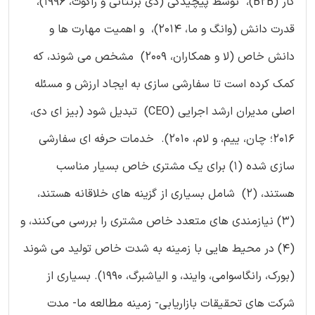
کار (B2B)، توسط پیچیدگی (دی برنتانی و راگوت، 1996)،
قدرت دانش (وانگ و ما، 2014)، و اهمیت مهارت ها و
دانش خاص (لا و همکاران، 2009) مشخص می شوند، که
کمک کرده است تا سفارشی سازی به ایجاد ارزش و مسئله
اصلی مدیران ارشد اجرایی (CEO) تبدیل شود (بیز ای دی،
2016؛ چان، ییم، و لام، 2010). خدمات حرفه ای سفارشی
سازی شده (1) برای یک مشتری خاص بسیار مناسب
هستند، (2) شامل بسیاری از گزینه های خلاقانه هستند،
(3) نیازمندی های متعدد خاص مشتری را بررسی می‌کنند، و
(4) در محیط هایی با زمینه‌ به شدت خاص تولید می شوند
(بورک، رانگاسوامی، وایند، و الیاشبرگ، 1990). بسیاری از
شرکت های تحقیقات بازاریابی- زمینه مطالعه ما- مدت