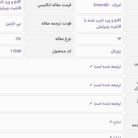
pdf و ورد 
امرالد - Emerald
فرمت مقاله انگلیسی
قابلیت ویرای
pdf و ورد تایپ شده با
فونت ترجمه مقاله
بی نازنین
قابلیت ویرایش
14
نوع مقاله
ISI
ژورنال
کد محصول
11588
ن
ترجمه شده است ✓
ترجمه شده است ✓
ل
ترجمه شده است ✓
ندارد ☓
جمه
ندارد ☓