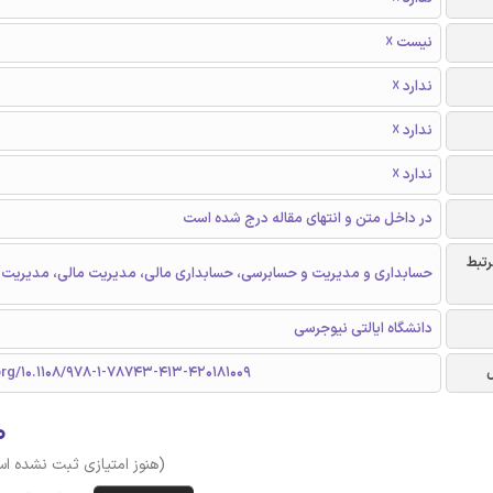
نیست ☓
ندارد ☓
ندارد ☓
ندارد ☓
در داخل متن و انتهای مقاله درج شده است
رتبط
حسابداری و مدیریت و حسابرسی، حسابداری مالی، مدیریت مالی، مدیریت 
دانشگاه ایالتی نیوجرسی
org/10.1108/978-1-78743-413-420181009
۰
(هنوز امتیازی ثبت نشده ا