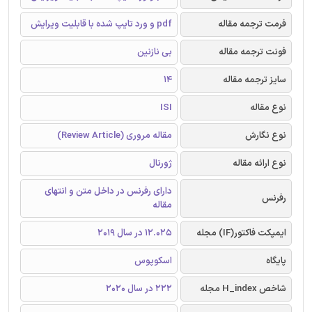
فرمت ترجمه مقاله
pdf و ورد تایپ شده با قابلیت ویرایش
فونت ترجمه مقاله
بی نازنین
سایز ترجمه مقاله
14
نوع مقاله
ISI
نوع نگارش
مقاله مروری (Review Article)
نوع ارائه مقاله
ژورنال
دارای رفرنس در داخل متن و انتهای
رفرنس
مقاله
ایمپکت فاکتور(IF) مجله
12.025 در سال 2019
پایگاه
اسکوپوس
شاخص H_index مجله
222 در سال 2020