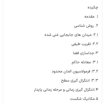
چکیده
1. مقدمه
2. روش شناسی
2.1: میدان های جابجایی غنی شده
2.2: تقریب طیفی
3.جداسازی فضا
3.1: معادله حاکم
3.2: فرمولاسیون المان محدود
3.3: انتگرال گیری سطح
4.انتگرال گیری زمانی و مرحله زمانی پایدار
5.مکانیک شکست