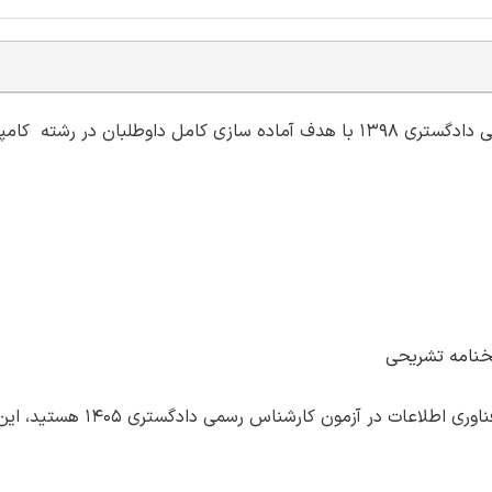
فیلم حل ویدئویی سوالات تخصصی رشته کامپیوتر کارشناس رسمی دادگستری 1398 با هدف آماده ‌سازی کامل داوطلبان د
اگر به دنبال آمادگی کامل و قبولی مطمئن برای رشته کامپیوتر و فناوری اطلاعات در آزمون کا