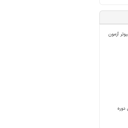
ر رشته کامپیوتر آزمون
رشناس رسمی دادگستری 1405 هستید، این دوره