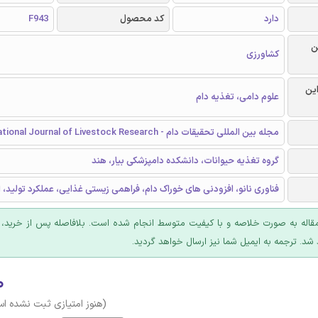
دارد
کد محصول
F943
ن
کشاورزی
این
علوم دامی، تغذیه دام
مجله بین المللی تحقیقات دام - International Journal of Livestock Research
گروه تغذیه حیوانات، دانشکده دامپزشکی بیار، هند
فناوری نانو، افزودنی های خوراک دام، فراهمی زیستی غذایی، عملکرد تولید، 
قاله به صورت خلاصه و با کیفیت متوسط انجام شده است. بلافاصله پس از خرید، د
شد. ترجمه به ایمیل شما نیز ارسال خواهد گردید.
۰
(هنوز امتیازی ثبت نشده ا