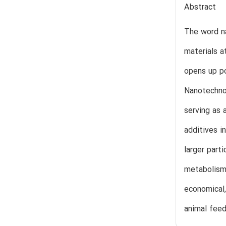
Abstract
The word na
materials a
opens up po
Nanotechnol
serving as 
additives i
larger part
metabolism,
economical,
animal feed