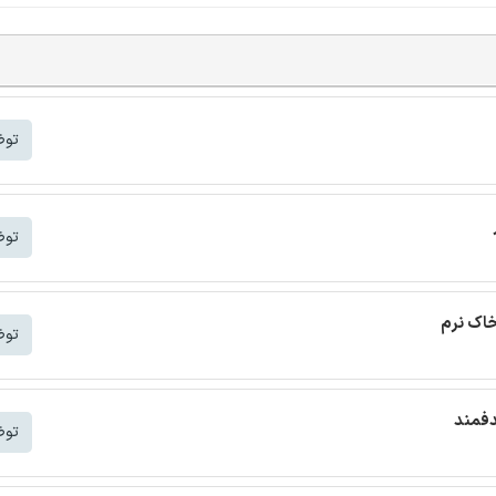
توض
توض
خاک نرم
توض
دفمند
توض