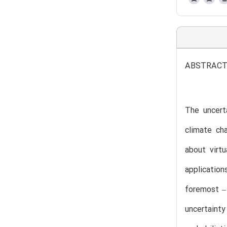
ABSTRAC
The uncert
climate cha
about virt
applicatio
foremost –
uncertaint