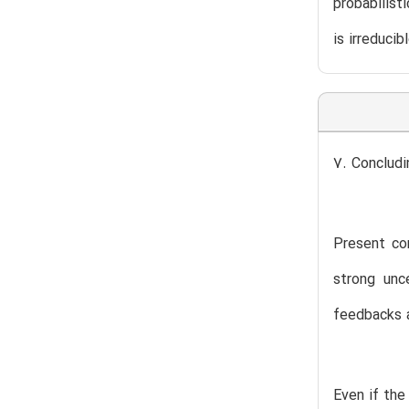
probabilist
is irreduci
7. Concludi
Present co
strong unc
feedbacks a
Even if the