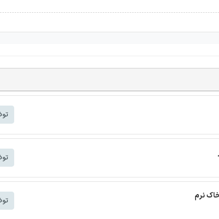
توض
توض
خاک نرم
توض