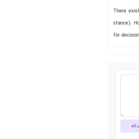
There exis
stance). H
for decisio
دگاه