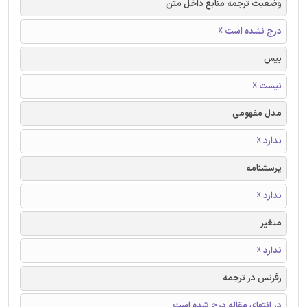
وضعیت ترجمه منابع داخل متن
درج نشده است ☓
بیس
نیست ☓
مدل مفهومی
ندارد ☓
پرسشنامه
ندارد ☓
متغیر
ندارد ☓
رفرنس در ترجمه
در انتهای مقاله درج شده است