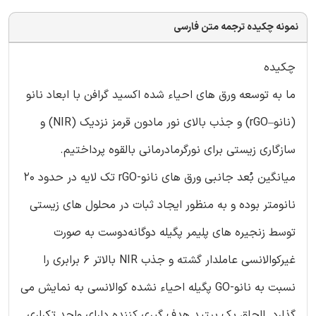
نمونه چکیده ترجمه متن فارسی
چکیده
ما به توسعه ورق های احیاء شده اکسید گرافن با ابعاد نانو
(نانو–rGO) و جذب بالای نور مادون قرمز نزدیک (NIR) و
سازگاری زیستی برای نورگرمادرمانی بالقوه پرداختیم.
میانگین بُعد جانبی ورق های نانو-rGO تک لایه در حدود 20
نانومتر بوده و به منظور ایجاد ثبات در محلول های زیستی
توسط زنجیره های پلیمر پگیله دوگانه‌دوست به صورت
غیرکوالانسی عاملدار گشته و جذب NIR بالاتر 6 برابری را
نسبت به نانو-GO پگیله احیاء نشده کوالانسی به نمایش می
گذارد. الحاق یک پپتید هدف گیری کننده دارای واحد تکراری